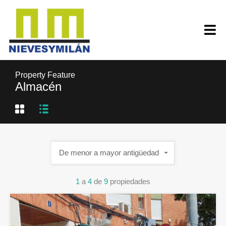
Property Feature
Almacén
De menor a mayor antigüedad
1
a
4
de
9
propiedades