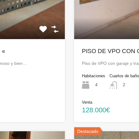
 «
PISO DE VPO CON
minoso y bien…
Piso de VPO con garaje y tra
Habitaciones
Cuartos de baño
4
2
Venta
128.000€
Destacado