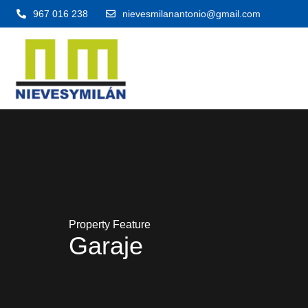
967 016 238
nievesmilanantonio@gmail.com
Property Feature
Garaje