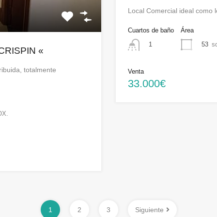
Local Comercial ideal como 
Cuartos de baño
Área
53
sq
1
CRISPIN «
ribuida, totalmente
Venta
33.000€
OX.
1
2
3
Siguiente