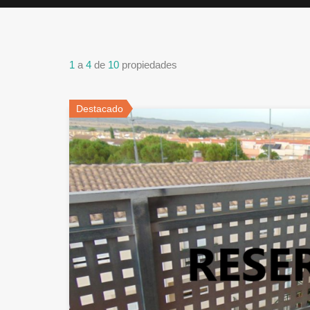
1
a
4
de
10
propiedades
Destacado