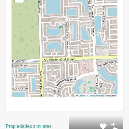
Leaflet
|
©
OpenStreetMap
contributors
Propiedades similares