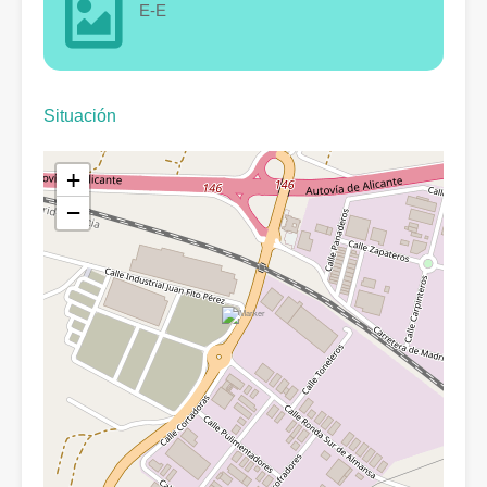
E-E
Situación
+
−