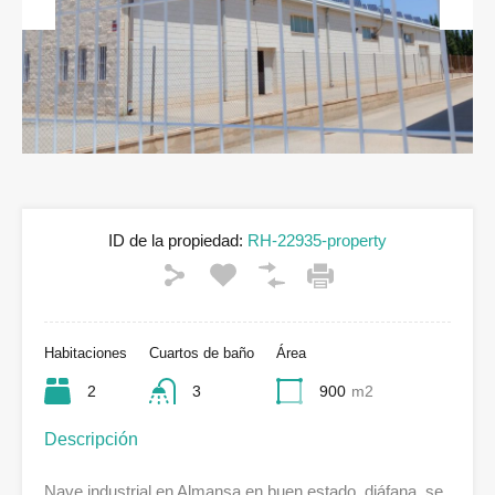
Previous
Next
ID de la propiedad:
RH-22935-property
Habitaciones
Cuartos de baño
Área
2
3
900
m2
Descripción
Nave industrial en Almansa en buen estado, diáfana, se