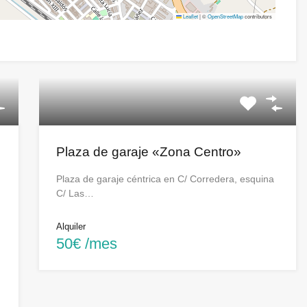
Leaflet
|
©
OpenStreetMap
contributors
Plaza de garaje «Zona Centro»
Plaza de garaje céntrica en C/ Corredera, esquina
C/ Las…
Alquiler
50€ /mes