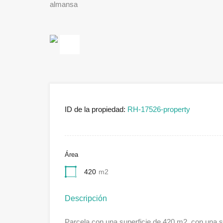
almansa
Previous
ID de la propiedad:
RH-17526-property
Área
420
m2
Descripción
Parcela con una superficie de 420 m2, con una si