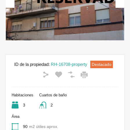
Previous
Next
ID de la propiedad:
RH-16708-property
Destacado
Habitaciones
Cuartos de baño
3
2
Área
90
m2 útiles aprox.