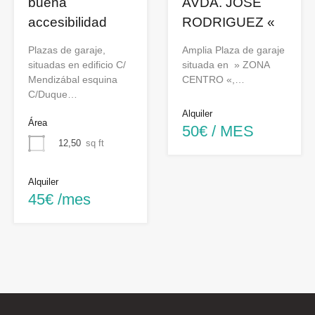
buena
AVDA. JOSE
accesibilidad
RODRIGUEZ «
Plazas de garaje,
Amplia Plaza de garaje
situadas en edificio C/
situada en » ZONA
Mendizábal esquina
CENTRO «,…
C/Duque…
Alquiler
Área
50€ / MES
12,50
sq ft
Alquiler
45€ /mes