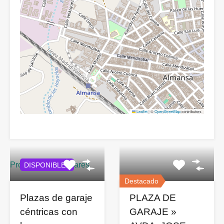
Leaflet
|
©
OpenStreetMap
contributors
Propiedades similares
DISPONIBLES
Destacado
Plazas de garaje
PLAZA DE
céntricas con
GARAJE »