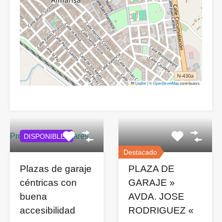
Leaflet
|
©
OpenStreetMap
contributors
Propiedades similares
DISPONIBLES
Destacado
Plazas de garaje
PLAZA DE
céntricas con
GARAJE »
buena
AVDA. JOSE
accesibilidad
RODRIGUEZ «