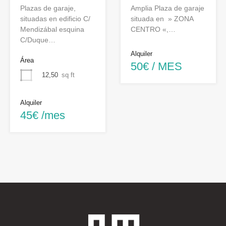
Plazas de garaje,
Amplia Plaza de garaje
situadas en edificio C/
situada en » ZONA
Mendizábal esquina
CENTRO «,…
C/Duque…
Alquiler
Área
50€ / MES
12,50
sq ft
Alquiler
45€ /mes