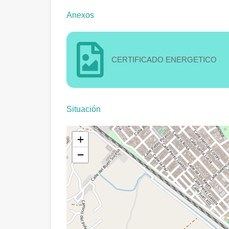
Anexos
CERTIFICADO ENERGETICO
Situación
+
−