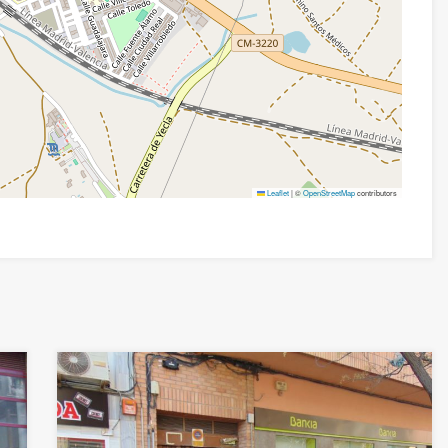
Leaflet
|
©
OpenStreetMap
contributors