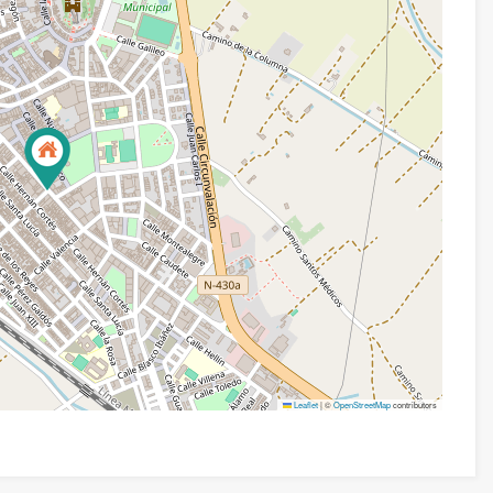
Leaflet
|
©
OpenStreetMap
contributors