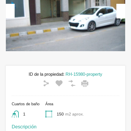
Previous
Next
ID de la propiedad:
RH-15980-property
Cuartos de baño
Área
1
150
m2 aprox.
Descripción