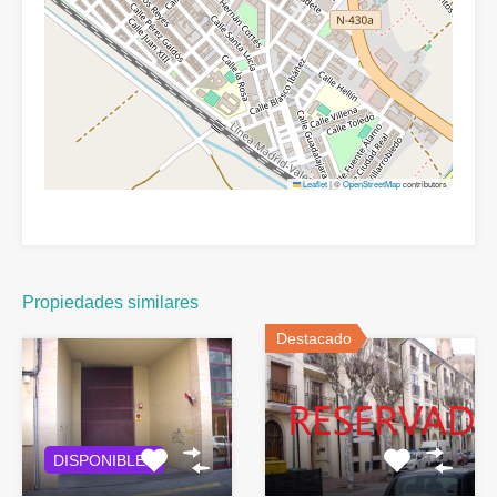
Leaflet
|
©
OpenStreetMap
contributors
Propiedades similares
Destacado
DISPONIBLES