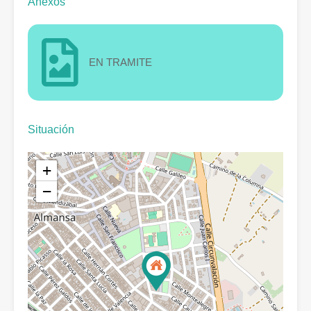
Anexos
EN TRAMITE
Situación
+
−