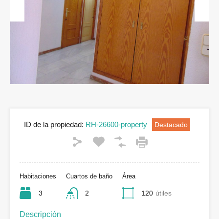
Previous
Next
ID de la propiedad:
RH-26600-property
Destacado
Habitaciones
Cuartos de baño
Área
3
2
120
útiles
Descripción