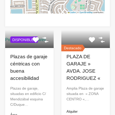
Leaflet
|
©
OpenStreetMap
contributors
Propiedades similares
DISPONIBLES
Destacado
Plazas de garaje
PLAZA DE
céntricas con
GARAJE »
buena
AVDA. JOSE
accesibilidad
RODRIGUEZ «
Plazas de garaje,
Amplia Plaza de garaje
situadas en edificio C/
situada en » ZONA
Mendizábal esquina
CENTRO «,…
C/Duque…
Alquiler
Área