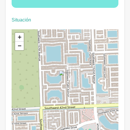
Situación
+
−